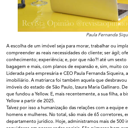
Paula Fernanda Siqu
A escolha de um imóvel seja para morar, trabalhar ou impla
compreender as reais necessidades do cliente; ser ágil; of
conhecimento; experiência; e, por que não?! até um sext
bagagem e mais, com planos de expansão e, sim, muito con
Liderada pela empresária e CEO Paula Fernanda Siqueira, 
imobiliário. A matriarca foi também aquela que desbravou 
imóveis do estado de São Paulo, Izaura Maria Gallinaro. Dep
que fundou a Yellow. E, mais recentemente, a sua filha, a b
Yellow a partir de 2025.
Talvez por isso a humanização das relações com a equipe e
homens e mulheres. No total, são mais de 65 corretores, e
departamento jurídico. Hoje, administramos mais de 500 i