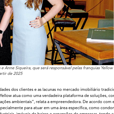
a e Anne Siqueira, que será responsável pelas franquias Yellow
artir de 2025
ades dos clientes e as lacunas no mercado imobiliário tradicio
a Yellow atua como uma verdadeira plataforma de soluções, c
rizações ambientais”, relata a empreendedora. De acordo com 
especialmente para atuar em uma área específica, como condo
ndustriais, imóveis de bairro e expansões de empresas, tendo 