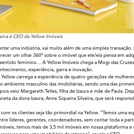
eira é CEO da Yellow Imóveis
ntar uma indústria, vai muito além de uma simples transação. 
erecer um olhar 360º sobre o imóvel que ele/ela pensa em adqui
o sentido feminino… A Yellow Imóveis chega a Mogi das Cruze
hecimento, experiência, garra e inovação.
a Yellow carrega a experiência de quatro gerações de mulher
o ambiente masculino das imobiliárias, sendo uma das primei
ois veio Margareth Telles, filha de Izaura e mãe de Paula. Dep
isneta da dona Izaura, Anne Siqueira Silveira, que será responsá
 com os clientes seja tão primordial na Yellow. “Temos uma eq
ntre líderes, gerentes, coordenadores, sem contar toda a part
móveis, temos mais de 3,5 mil imóveis em nossa plataforma e 