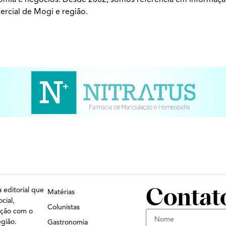
ercial de Mogi e região.
Contat
 editorial que
Matérias
cial,
Colunistas
ação com o
egião.
Gastronomia