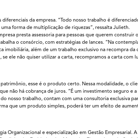
s diferenciais da empresa. “Todo nosso trabalho é diferenci
a forma de multiplicação de riquezas”, ressalta Julieth.
 empresa presta assessoria para pessoas que querem construir 
rabalha o consórcio, com estratégias de lances. “Na contemp
ica imobiliária, além de um trabalho exclusivo na recompra da
 se ele não quiser utilizar a carta, recompramos a carta com l
patrimônio, esse é o produto certo. Nessa modalidade, o cli
 que não há cobrança de juros. “É um investimento seguro e 
io do nosso trabalho, contam com uma consultoria exclusiva p
 forma que um produto simples, poderá ter um efeito de aumen
ia Organizacional e especialização em Gestão Empresarial. A