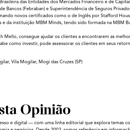
Brasileira das Entidades dos Mercados Financeiro e de Capita
 de Bancos (Febraban) e Superintendência de Seguros Privados
ando novos certificados como o de Inglês por Stafford Hous
 e da instituição MBM Minds, tendo sido formada na MBM Bu
th Mello, consegue ajudar os clientes a encontrarem as melho
abe como investir, pode assessorar os clientes em seus retorn
ilar, Vila Mogilar, Mogi das Cruzes (SP)
sta Opinião
esso e digital — com uma linha editorial que explora temas c
nomia e negócios. Desde 2002, somos referência em informaç