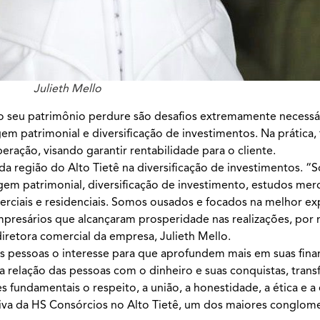
Julieth Mello
ue o seu patrimônio perdure são desafios extremamente necessá
em patrimonial e diversificação de investimentos. Na prática,
ção, visando garantir rentabilidade para o cliente.
da região do Alto Tietê na diversificação de investimentos. 
em patrimonial, diversificação de investimento, estudos mer
erciais e residenciais. Somos ousados e focados na melhor ex
mpresários que alcançaram prosperidade nas realizações, por
diretora comercial da empresa, Julieth Mello.
as pessoas o interesse para que aprofundem mais em suas fin
a relação das pessoas com o dinheiro e suas conquistas, tran
fundamentais o respeito, a união, a honestidade, a ética e a
iva da HS Consórcios no Alto Tietê, um dos maiores conglom