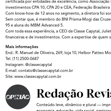
certificada por entidades de excelência, como Associação 
investimentos CPA 10, CPA 20 e CEA, Federação Brasileira
Com know-how de 12 anos no segmento, a diretora foi som
Sem contar que, é membro do BNI Prisma-Mogi das Cruzes
95 e aluna do MBM Advanced 5.
Com toda essa experiência, a CEO da Classe Capytal, Julie
financeiras e de investimentos. Com a expertise de quem s
Mais informações
End.: R. Manuel de Oliveira, 269, loja 10, Helbor Patteo Mog
Tel.
(11) 2500-0687
Instagram:
@classecapytal
E-mail:
contato@classecapytal.com.br
Site:
www.classecapytal.com.br
Redação Revi
Conteúdo leve, dinâmico e plural — impr
economia, educação, vida social, gastro