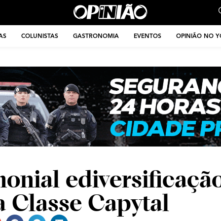
AS
COLUNISTAS
GASTRONOMIA
EVENTOS
OPINIÃO NO 
onial ediversificaçã
a Classe Capytal