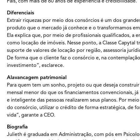
País, com mais de 60 anos de experiência e credibilidade.
Diferenciais
Extrair riquezas por meio dos consórcios é um dos grande
produto que o mercado já conhece e o transformamos em um
Ela explica que, por meio de profissionais qualificados, a
como locação de imóveis. Nesse ponto, a Classe Capytal t
suporte de valores de locação por região, assessoria juríd
De forma que o cliente faz o consórcio e, na contemplação,
investimento”, esclarece.
Alavancagem patrimonial
Para quem tem um sonho, projeto ou que deseja construir 
mensal menor do que os financiamentos convencionais, já
e inteligente das pessoas realizarem seus planos. Por me
do consórcio, utilizar o crédito de forma estratégica, de
vida”, garante a CEO.
Biografia
Julieth é graduada em Administração, com pós em Psicolog