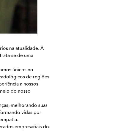
rios na atualidade. A
 trata-se de uma
“Somos únicos no
cadológicos de regiões
periência a nossos
 meio do nosso
anças, melhorando suas
sformando vidas por
 empatia.
erados empresariais do