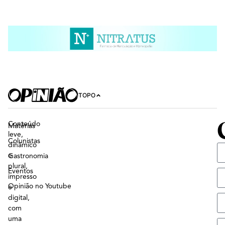
TOPO
Conteúdo
Matérias
leve,
Colunistas
dinâmico
e
Gastronomia
plural,
Eventos
impresso
Opinião no Youtube
e
digital,
com
uma