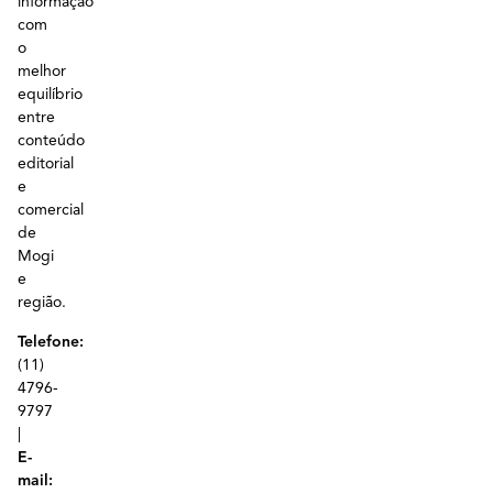
informação
com
o
melhor
equilíbrio
entre
conteúdo
editorial
e
comercial
de
Mogi
e
região.
Telefone:
(11)
4796-
9797
|
E-
mail: