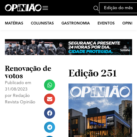
Edição do mês
MATÉRIAS
COLUNISTAS
GASTRONOMIA
EVENTOS
OPINIÃ
Renovação de
Edição 251
votos
Publicado em
31/08/2023
por
Redação
Revista Opinião