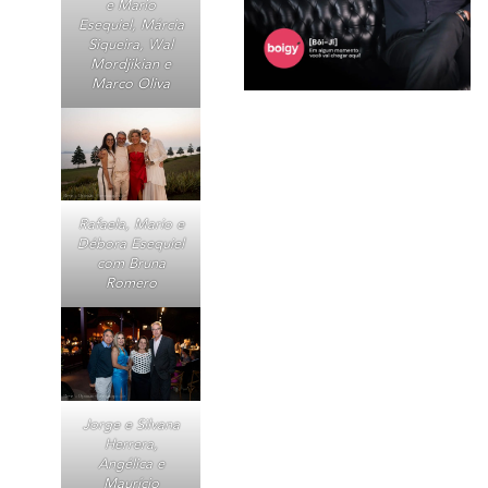
e Mario
Esequiel, Márcia
Siqueira, Wal
Mordjikian e
Marco Oliva
Rafaela, Mario e
Débora Esequiel
com Bruna
Romero
Jorge e Silvana
Herrera,
Angélica e
Maurício