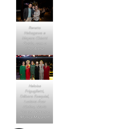
Renato
Nakagawa e
Mayara Chiotti
Guido, com o
filho Arthur
Heloisa
Friguglietti,
Débora Esequiel,
Luciana Ázar
Abdou, Maria
Cristina Settani e
Mônica Mazanoff