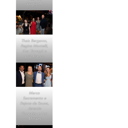
Guglielmi
Thais Bergamo,
Regina Montelli,
Ana Tarragó e
Luiz Franco
Marco
Sacramento e
Rejane de Souza,
Jeremie
Gonzales e Ana
Moraes