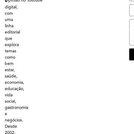
Opinião no Youtube
e
digital,
com
uma
linha
editorial
que
explora
temas
como
bem
estar,
saúde,
economia,
educação,
vida
social,
gastronomia
e
negócios.
Desde
2002,