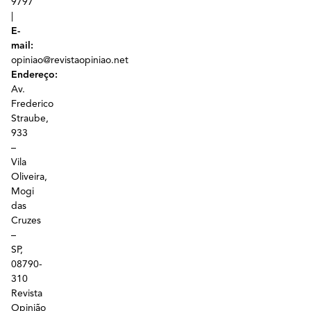
9797
|
E-
mail:
opiniao@revistaopiniao.net
Endereço:
Av.
Frederico
Straube,
933
–
Vila
Oliveira,
Mogi
das
Cruzes
–
SP,
08790-
310
Revista
Opinião