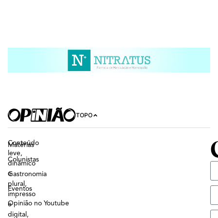
TOPO
Conteúdo
Matérias
leve,
Colunistas
dinâmico
e
Gastronomia
plural,
Eventos
impresso
Opinião no Youtube
e
digital,