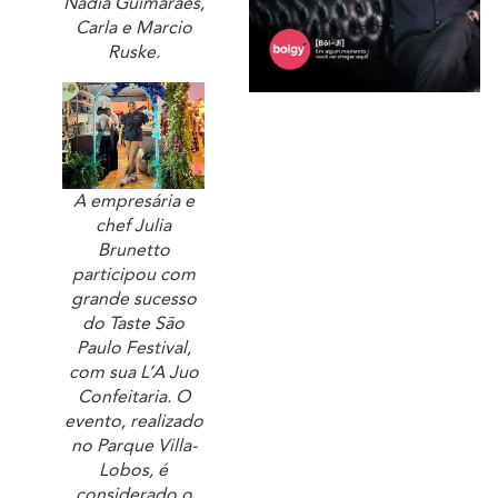
Nadia Guimarães,
Carla e Marcio
Ruske.
A empresária e
chef Julia
Brunetto
participou com
grande sucesso
do Taste São
Paulo Festival,
com sua L’A Juo
Confeitaria. O
evento, realizado
no Parque Villa-
Lobos, é
considerado o