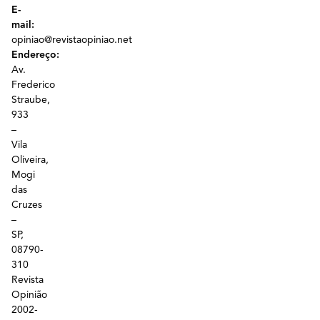
E-
mail:
opiniao@revistaopiniao.net
Endereço:
Av.
Frederico
Straube,
933
–
Vila
Oliveira,
Mogi
das
Cruzes
–
SP,
08790-
310
Revista
Opinião
2002-