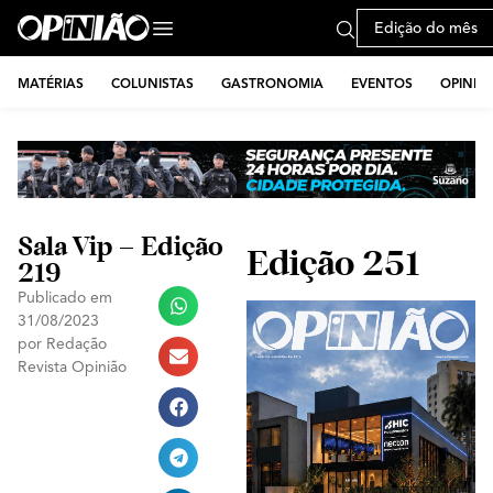
Edição do mês
MATÉRIAS
COLUNISTAS
GASTRONOMIA
EVENTOS
OPINIÃ
Sala Vip – Edição
Edição 251
219
Publicado em
31/08/2023
por
Redação
Revista Opinião