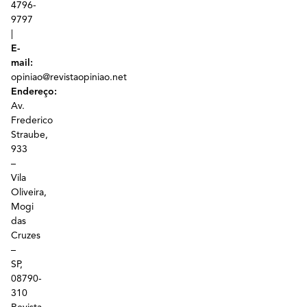
4796-
9797
|
E-
mail:
opiniao@revistaopiniao.net
Endereço:
Av.
Frederico
Straube,
933
–
Vila
Oliveira,
Mogi
das
Cruzes
–
SP,
08790-
310