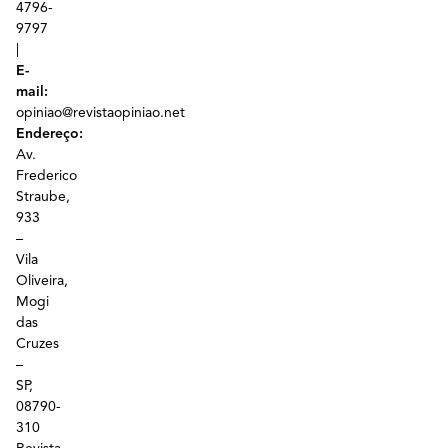
4796-
9797
|
E-
mail:
opiniao@revistaopiniao.net
Endereço:
Av.
Frederico
Straube,
933
–
Vila
Oliveira,
Mogi
das
Cruzes
–
SP,
08790-
310