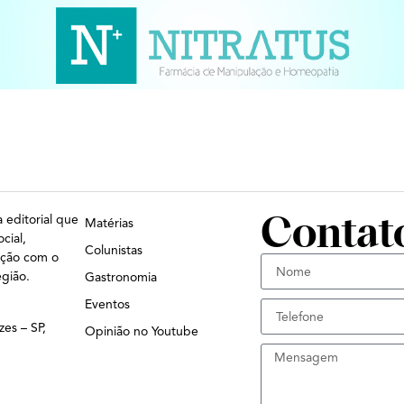
Contat
 editorial que
Matérias
cial,
Colunistas
ação com o
egião.
Gastronomia
Eventos
zes – SP,
Opinião no Youtube