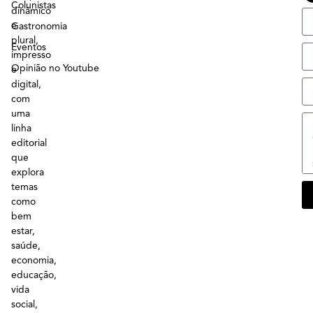
Colunistas
dinâmico
e
Gastronomia
plural,
Eventos
impresso
Opinião no Youtube
e
digital,
com
uma
linha
editorial
que
explora
temas
como
bem
estar,
saúde,
economia,
educação,
vida
social,