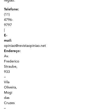
região.
Telefone:
(11)
4796-
9797
|
E-
mail:
opiniao@revistaopiniao.net
Endereço:
Av.
Frederico
Straube,
933
–
Vila
Oliveira,
Mogi
das
Cruzes
–