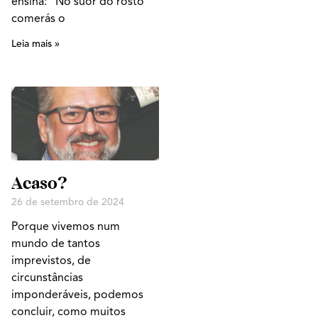
ensina: “No suor do rosto
comerás o
Leia mais »
Acaso?
26 de setembro de 2024
Porque vivemos num
mundo de tantos
imprevistos, de
circunstâncias
imponderáveis, podemos
concluir, como muitos