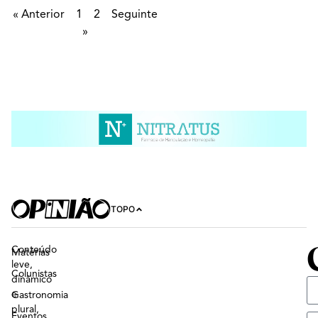
« Anterior
1
2
Seguinte
»
TOPO
Conteúdo
Matérias
leve,
Colunistas
dinâmico
e
Gastronomia
plural,
Eventos