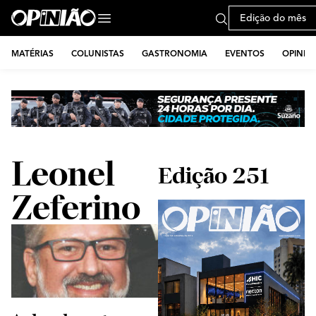
Edição do mês
MATÉRIAS
COLUNISTAS
GASTRONOMIA
EVENTOS
OPINIÃ
Leonel
Edição 251
Zeferino