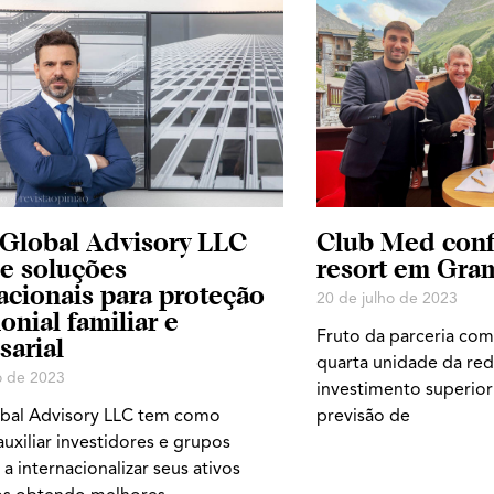
 Global Advisory LLC
Club Med conf
e soluções
resort em Gra
acionais para proteção
20 de julho de 2023
onial familiar e
Fruto da parceria com
arial
quarta unidade da rede
o de 2023
investimento superior 
obal Advisory LLC tem como
previsão de
auxiliar investidores e grupos
 a internacionalizar seus ativos