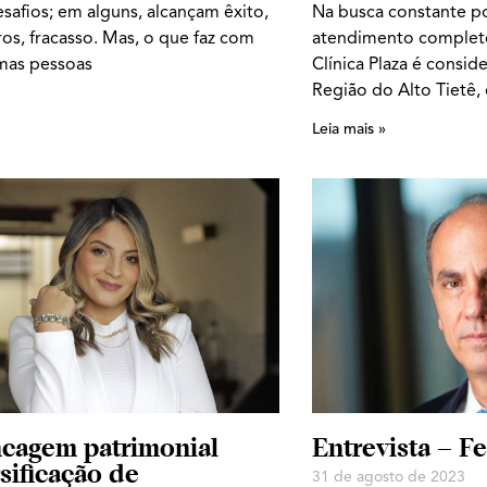
safios; em alguns, alcançam êxito,
Na busca constante p
os, fracasso. Mas, o que faz com
atendimento completo 
mas pessoas
Clínica Plaza é consid
Região do Alto Tietê
Leia mais »
ncagem patrimonial
Entrevista – 
sificação de
31 de agosto de 2023