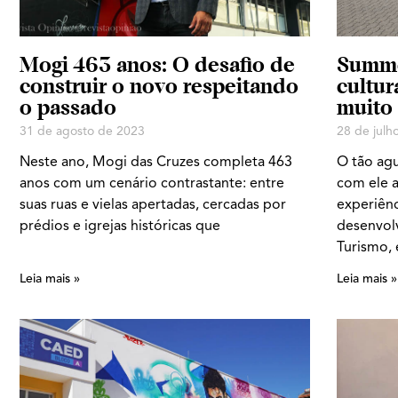
Mogi 463 anos: O desafio de
Summe
construir o novo respeitando
cultur
o passado
muito
31 de agosto de 2023
28 de julh
Neste ano, Mogi das Cruzes completa 463
O tão ag
anos com um cenário contrastante: entre
com ele 
suas ruas e vielas apertadas, cercadas por
experiênc
prédios e igrejas históricas que
desenvol
Turismo, 
Leia mais »
Leia mais »