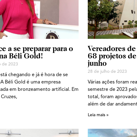
 a se preparar para o
Vereadores de
na Béli Gold!
68 projetos de 
junho
o de 2023
28 de julho de 2023
stá chegando e já é hora de se
 A Béli Gold é uma empresa
Várias ações foram re
zada em bronzeamento artificial. Em
semestre de 2023 pel
 Cruzes,
total, foram aprovados
além de dar andamen
Leia mais »