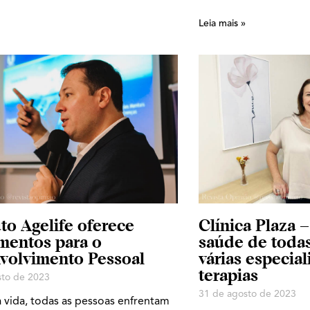
Leia mais »
uto Agelife oferece
Clínica Plaza 
mentos para o
saúde de toda
volvimento Pessoal
várias especia
terapias
sto de 2023
31 de agosto de 2023
 vida, todas as pessoas enfrentam