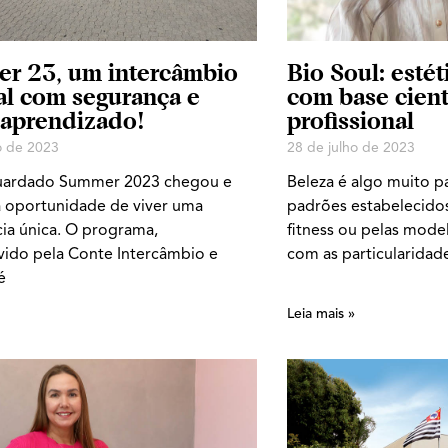
r 23, um intercâmbio
Bio Soul: estét
al com segurança e
com base cientí
 aprendizado!
profissional
o de 2023
28 de julho de 2023
uardado Summer 2023 chegou e
Beleza é algo muito pa
a oportunidade de viver uma
padrões estabelecidos
ia única. O programa,
fitness ou pelas mode
vido pela Conte Intercâmbio e
com as particularidad
é
Leia mais »