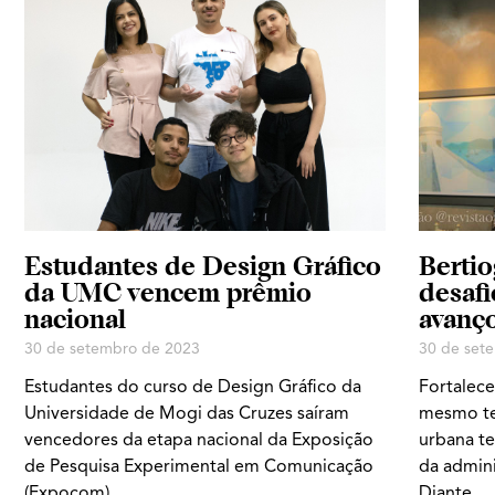
Estudantes de Design Gráfico
Bertio
da UMC vencem prêmio
desafi
nacional
avanço
30 de setembro de 2023
30 de set
Estudantes do curso de Design Gráfico da
Fortalece
Universidade de Mogi das Cruzes saíram
mesmo tem
vencedores da etapa nacional da Exposição
urbana te
de Pesquisa Experimental em Comunicação
da admini
(Expocom),
Diante