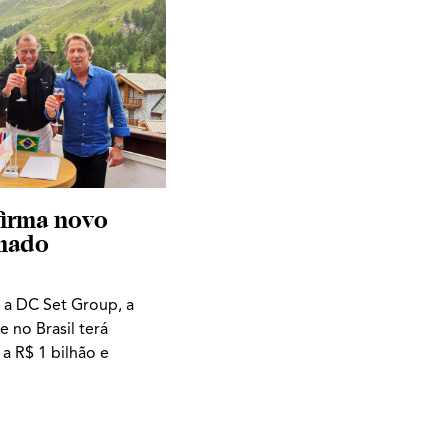
irma novo
mado
 a DC Set Group, a
 no Brasil terá
a R$ 1 bilhão e