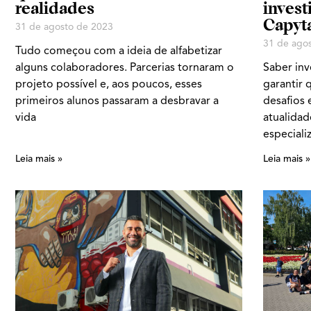
realidades
invest
Capyt
31 de agosto de 2023
31 de ago
Tudo começou com a ideia de alfabetizar
alguns colaboradores. Parcerias tornaram o
Saber inve
projeto possível e, aos poucos, esses
garantir 
primeiros alunos passaram a desbravar a
desafios
vida
atualidad
especiali
Leia mais »
Leia mais »