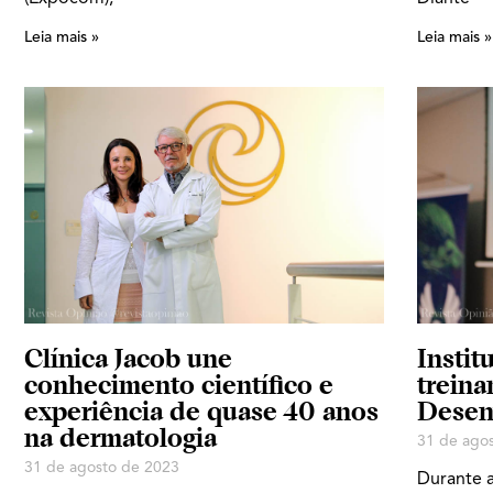
Leia mais »
Leia mais »
Clínica Jacob une
Instit
conhecimento científico e
treina
experiência de quase 40 anos
Desen
na dermatologia
31 de ago
31 de agosto de 2023
Durante a