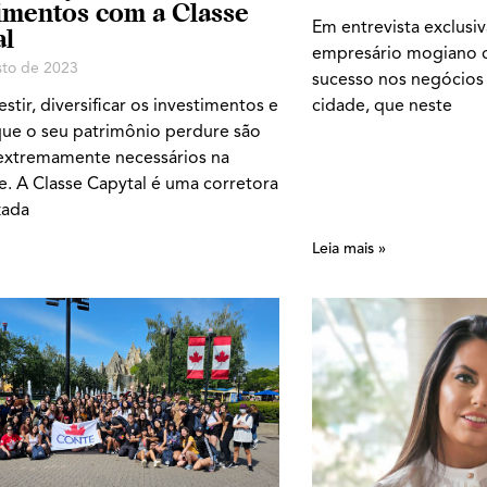
imentos com a Classe
Em entrevista exclusiv
al
empresário mogiano co
sto de 2023
sucesso nos negócios 
stir, diversificar os investimentos e
cidade, que neste
que o seu patrimônio perdure são
 extremamente necessários na
e. A Classe Capytal é uma corretora
zada
Leia mais »