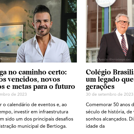
ga no caminho certo:
Colégio Brasil
os vencidos, novos
um legado que
s e metas para o futuro
gerações
embro de 2023
30 de setembro de 2023
r o calendário de eventos e, ao
Comemorar 50 anos de
po, investir em infraestrutura
século de história, de
m sido um dos principais desafios
sonhos alcançados. D
stração municipal de Bertioga.
idade da