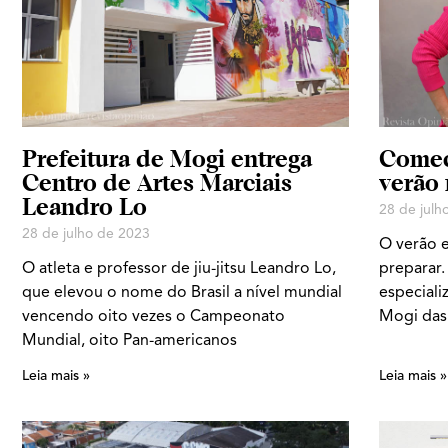
Prefeitura de Mogi entrega
Comece
Centro de Artes Marciais
verão 
Leandro Lo
28 de julh
28 de julho de 2023
O verão e
O atleta e professor de jiu-jitsu Leandro Lo,
preparar.
que elevou o nome do Brasil a nível mundial
especiali
vencendo oito vezes o Campeonato
Mogi das
Mundial, oito Pan-americanos
Leia mais »
Leia mais »