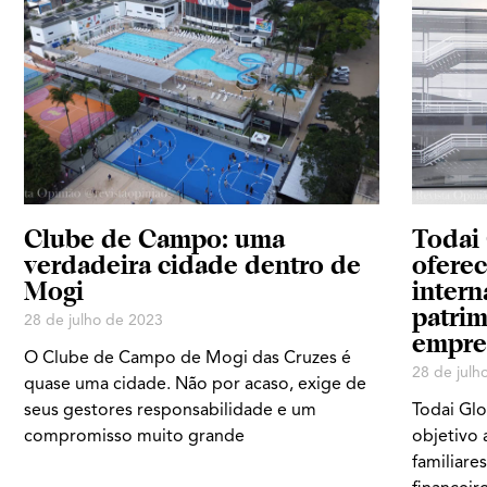
Clube de Campo: uma
Todai
verdadeira cidade dentro de
oferec
Mogi
intern
patrim
28 de julho de 2023
empres
O Clube de Campo de Mogi das Cruzes é
28 de julh
quase uma cidade. Não por acaso, exige de
seus gestores responsabilidade e um
Todai Gl
compromisso muito grande
objetivo 
familiares