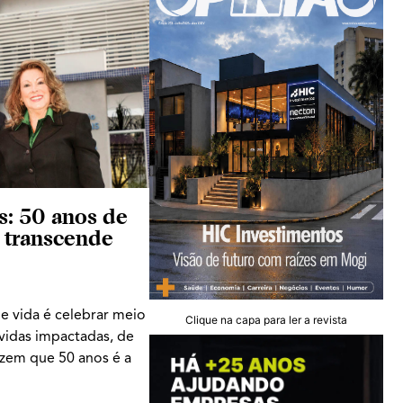
is: 50 anos de
 transcende
 vida é celebrar meio
Clique na capa para ler a revista
 vidas impactadas, de
izem que 50 anos é a