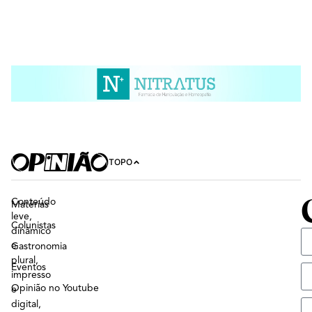
TOPO
Conteúdo
Matérias
leve,
Colunistas
dinâmico
e
Gastronomia
plural,
Eventos
impresso
Opinião no Youtube
e
digital,