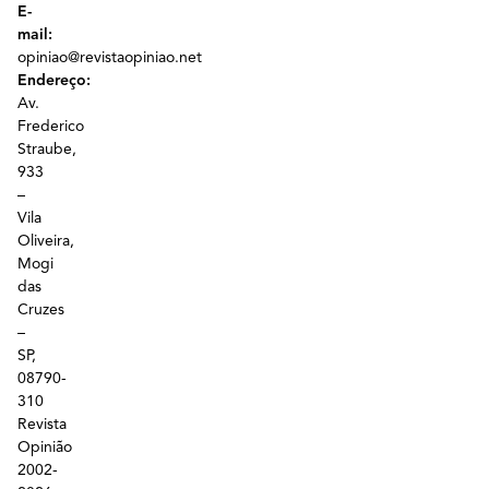
E-
mail:
opiniao@revistaopiniao.net
Endereço:
Av.
Frederico
Straube,
933
–
Vila
Oliveira,
Mogi
das
Cruzes
–
SP,
08790-
310
Revista
Opinião
2002-