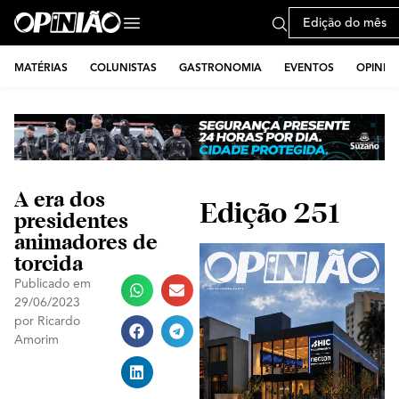
Edição do mês
MATÉRIAS
COLUNISTAS
GASTRONOMIA
EVENTOS
OPINIÃ
A era dos
Edição 251
presidentes
animadores de
torcida
Publicado em
29/06/2023
por
Ricardo
Amorim