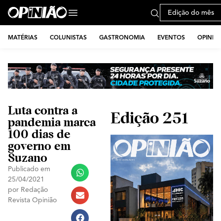
Edição do mês
MATÉRIAS
COLUNISTAS
GASTRONOMIA
EVENTOS
OPINIÃ
Luta contra a
Edição 251
pandemia marca
100 dias de
governo em
Suzano
Publicado em
25/04/2021
por
Redação
Revista Opinião