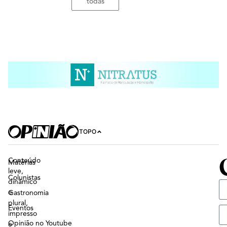
todas
TOPO
Conteúdo
Matérias
leve,
Colunistas
dinâmico
e
Gastronomia
plural,
Eventos
impresso
Opinião no Youtube
e