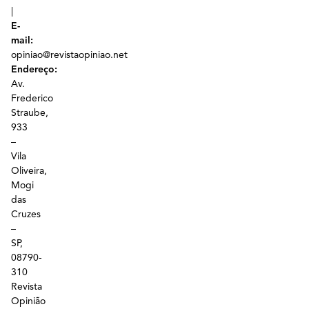
|
E-
mail:
opiniao@revistaopiniao.net
Endereço:
Av.
Frederico
Straube,
933
–
Vila
Oliveira,
Mogi
das
Cruzes
–
SP,
08790-
310
Revista
Opinião