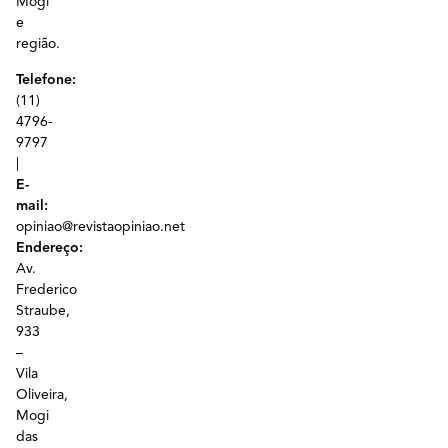
Mogi
e
região.
Telefone:
(11)
4796-
9797
|
E-
mail:
opiniao@revistaopiniao.net
Endereço:
Av.
Frederico
Straube,
933
–
Vila
Oliveira,
Mogi
das