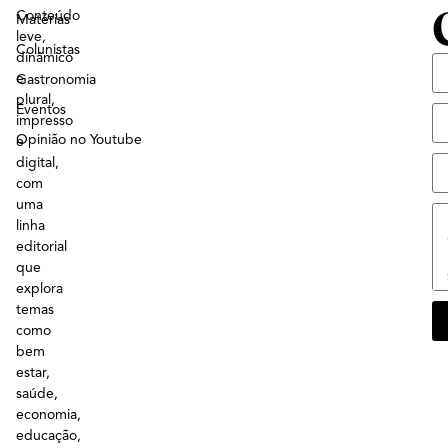
Conteúdo
Matérias
leve,
Colunistas
dinâmico
e
Gastronomia
plural,
Eventos
impresso
Opinião no Youtube
e
digital,
com
uma
linha
editorial
que
explora
temas
como
bem
estar,
saúde,
economia,
educação,