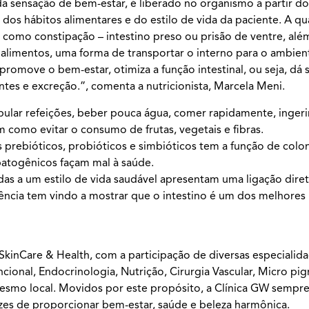
 sensação de bem-estar, é liberado no organismo a partir do 
dos hábitos alimentares e do estilo de vida da paciente. A q
 como constipação – intestino preso ou prisão de ventre, além
limentos, uma forma de transportar o interno para o ambien
promove o bem-estar, otimiza a função intestinal, ou seja, dá
ntes e excreção.”, comenta a nutricionista, Marcela Meni.
 pular refeições, beber pouca água, comer rapidamente, inger
m como evitar o consumo de frutas, vegetais e fibras.
prebióticos, probióticos e simbióticos tem a função de colon
patogênicos façam mal à saúde.
das a um estilo de vida saudável apresentam uma ligação diret
iência tem vindo a mostrar que o intestino é um dos melhores
 SkinCare & Health, com a participação de diversas especiali
ncional, Endocrinologia, Nutrição, Cirurgia Vascular, Micro p
smo local. Movidos por este propósito, a Clínica GW sempre
es de proporcionar bem-estar, saúde e beleza harmônica.