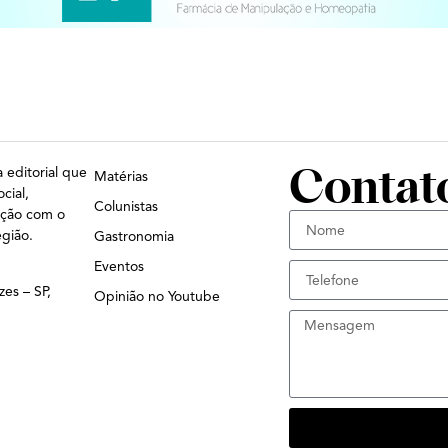
Contat
 editorial que
Matérias
cial,
Colunistas
ação com o
egião.
Gastronomia
Eventos
zes – SP,
Opinião no Youtube