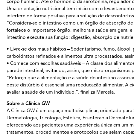
corpo humano. Até o hormônio da serotonina, regulador da
Uma orientação nutricional tem início com o levantamento 
interfere de forma positiva para a solução de desconfortos
“Considera-se o intestino como um órgão de absorção de a
fortalece o importante órgão, melhora a saúde em geral e 
intestino execute sua função: digestão, absorção de nutrie
• Livre-se dos maus hábitos – Sedentarismo, fumo, álcool,
carboidratos refinados e alimentos ultra processados, assi
• Comece com escolhas saudáveis – A classe dos alimentos 
parede intestinal, evitando, assim, que micro-organismos 
“Reforço que a alimentação e a saúde do intestino associa
deste distúrbio é essencial uma reeducação alimentar. A c
avaliar a saúde de um indivíduo.”, finaliza Marcela.
Sobre a Clínica GW
A Clínica GW é um espaço multidisciplinar, orientado para
Dermatologia, Tricologia, Estética, Fisioterapia Dermatofu
oferecendo aos pacientes uma experiência única em um me
tratamentos, procedimentos e protocolos que sejam capaz