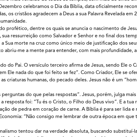
ezembro celebramos o Dia da Bíblia, data oficialmente reco
as, os cristãos agradecem a Deus a sua Palavra Revelada em 2.
a humanidade.
do profético, dentre os quais se anuncia o nascimento de Jesu
, sua ressurreição como Salvador e Senhor e no final dos tem
am a Sua morte na cruz como único meio de justificação dos se
ito abriu-me a mente para entender, com mais profundidade, 
lado do Pai. O versículo terceiro afirma de Jesus, sendo Ele o 
sem Ele nada do que foi feito se fez”. Como Criador, Ele se ofe
o, as criaturas humanas, do pecado deles. Jesus não é um “h
perguntas do que pelas respostas”. Jesus, porém, julga mais 
resposta foi: “Tu és o Cristo, o Filho do Deus vivo”. E a tua 
ção de pedra em coração de carne. A Bíblia é para ser lida e
e Economia: “Não consigo me lembrar de outra época em que t
nalismo tentou dar na verdade absoluta, buscando substituí-la