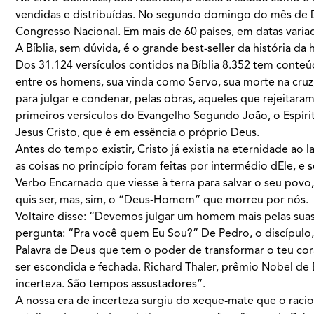
vendidas e distribuídas. No segundo domingo do mês de D
Congresso Nacional. Em mais de 60 países, em datas variad
A Bíblia, sem dúvida, é o grande best-seller da história d
Dos 31.124 versículos contidos na Bíblia 8.352 tem conteú
entre os homens, sua vinda como Servo, sua morte na cruz
para julgar e condenar, pelas obras, aqueles que rejeitar
primeiros versículos do Evangelho Segundo João, o Espír
Jesus Cristo, que é em essência o próprio Deus.
Antes do tempo existir, Cristo já existia na eternidade ao 
as coisas no princípio foram feitas por intermédio dEle, e 
Verbo Encarnado que viesse à terra para salvar o seu pov
quis ser, mas, sim, o “Deus-Homem” que morreu por nós.
Voltaire disse: “Devemos julgar um homem mais pelas suas 
pergunta: “Pra você quem Eu Sou?” De Pedro, o discípulo, a 
Palavra de Deus que tem o poder de transformar o teu cora
ser escondida e fechada. Richard Thaler, prêmio Nobel d
incerteza. São tempos assustadores”.
A nossa era de incerteza surgiu do xeque-mate que o racio