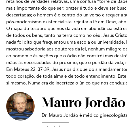
retalhos de verdades relativas, uma confusa “torre de Babe
mais importante do que ser; prazer é tudo e deve ser bus
descartadas; o homem é o centro do universo e requer a s
pós-modernismo existencialista: rejeitar a fé em Deus, abo
O mapa do tesouro que nos dá vida em abundância está esc
de todos os bens, tanto na terra como no céu, Jesus Cristo
nada foi dito que frequentou uma escola ou universidade. 
mostrou sabedoria aos doutores da lei, nenhum milagre des
ao homem e às nações que o ódio não constrói mas destrói
mãos às necessidades do próximo, que o perdão dá vida, 
Em Mateus 22: 37-39, Jesus nos diz que dois mandamento
todo coração, de toda alma e de todo entendimento. Este
si mesmo. Numa era de incerteza o único que nos conduz de
Mauro Jordão
Dr. Mauro Jordão é médico ginecologista