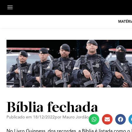
MATÉRI
Bíblia fechada
Publicado em
18/12/2022
por
Mauro Jordão
No Livro Guinness, dos recordes, a Bíblia é listada como 