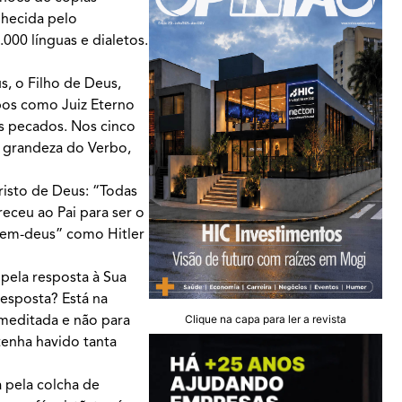
nhecida pelo
000 línguas e dialetos.
s, o Filho de Deus,
pos como Juiz Eterno
us pecados. Nos cinco
a grandeza do Verbo,
Cristo de Deus: “Todas
receu ao Pai para ser o
omem-deus” como Hitler
pela resposta à Sua
resposta? Está na
 meditada e não para
Clique na capa para ler a revista
enha havido tanta
 pela colcha de