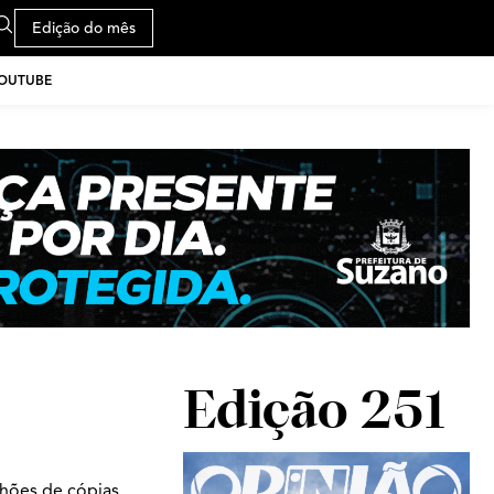
Edição do mês
YOUTUBE
Edição 251
lhões de cópias