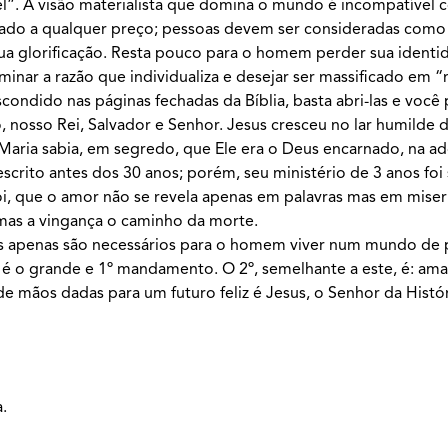
l”. A visão materialista que domina o mundo é incompatível com
cado a qualquer preço; pessoas devem ser consideradas como 
ua glorificação. Resta pouco para o homem perder sua identid
minar a razão que individualiza e desejar ser massificado em “
ondido nas páginas fechadas da Bíblia, basta abri-las e você
, nosso Rei, Salvador e Senhor. Jesus cresceu no lar humilde d
Maria sabia, em segredo, que Ele era o Deus encarnado, na ad
crito antes dos 30 anos; porém, seu ministério de 3 anos foi 
, que o amor não se revela apenas em palavras mas em miseri
mas a vingança o caminho da morte.
s apenas são necessários para o homem viver num mundo de 
 é o grande e 1º mandamento. O 2º, semelhante a este, é: am
 mãos dadas para um futuro feliz é Jesus, o Senhor da Histór
.